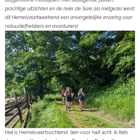
prachtige uitzichten en de rivier de Sûre als metgezel werd
dit Hemelvaartweekend een onvergetelijke ervaring voor
natuurliefhebbers en avonturiers!
Het is Hemelvaartsochtend, tien voor half acht. Ik fiets