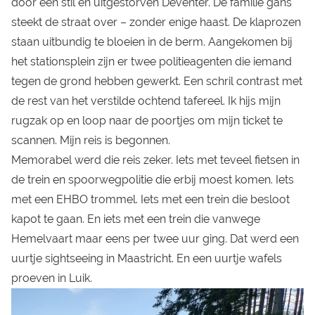
door een stil en uitgestorven Deventer. De familie gans
steekt de straat over – zonder enige haast. De klaprozen
staan uitbundig te bloeien in de berm. Aangekomen bij
het stationsplein zijn er twee politieagenten die iemand
tegen de grond hebben gewerkt. Een schril contrast met
de rest van het verstilde ochtend tafereel. Ik hijs mijn
rugzak op en loop naar de poortjes om mijn ticket te
scannen. Mijn reis is begonnen.
Memorabel werd die reis zeker. Iets met teveel fietsen in
de trein en spoorwegpolitie die erbij moest komen. Iets
met een EHBO trommel. Iets met een trein die besloot
kapot te gaan. En iets met een trein die vanwege
Hemelvaart maar eens per twee uur ging. Dat werd een
uurtje sightseeing in Maastricht. En een uurtje wafels
proeven in Luik.