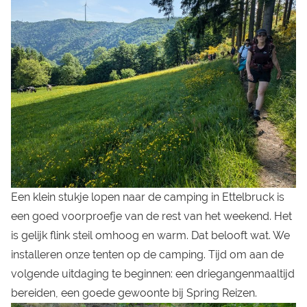
Een klein stukje lopen naar de camping in Ettelbruck is
een goed voorproefje van de rest van het weekend. Het
is gelijk flink steil omhoog en warm. Dat belooft wat. We
installeren onze tenten op de camping. Tijd om aan de
volgende uitdaging te beginnen: een driegangenmaaltijd
bereiden, een goede gewoonte bij Spring Reizen.