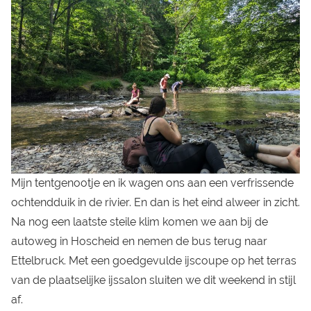
Mijn tentgenootje en ik wagen ons aan een verfrissende
ochtendduik in de rivier. En dan is het eind alweer in zicht.
Na nog een laatste steile klim komen we aan bij de
autoweg in Hoscheid en nemen de bus terug naar
Ettelbruck. Met een goedgevulde ijscoupe op het terras
van de plaatselijke ijssalon sluiten we dit weekend in stijl
af.