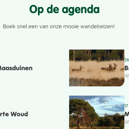
Op de agenda
Boek snel een van onze mooie wandelreizen!
26
Maasduinen
B
W
17
arte Woud
M
W