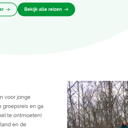
er
Bekijk alle reizen
en voor jonge
e groepsreis en ga
nel te ontmoeten!
rland en de