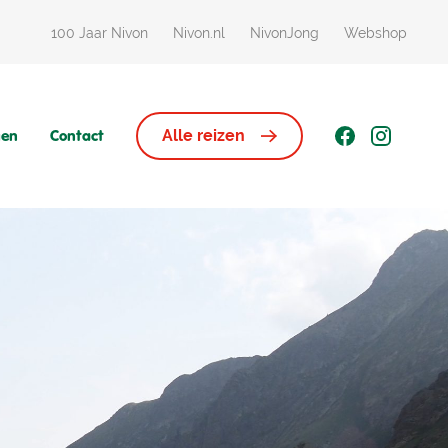
100 Jaar Nivon
Nivon.nl
NivonJong
Webshop
gen
Contact
Alle reizen