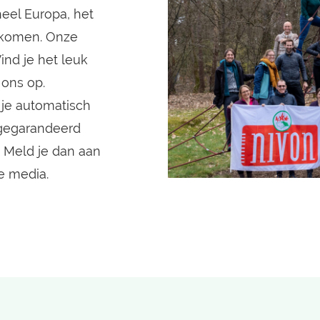
eel Europa, het
t komen. Onze
Vind je het leuk
 ons op.
je automatisch
s gegarandeerd
 Meld je dan aan
e media.